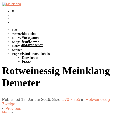
0
Hof
Weinbau
Menschen
Tiere
KLUB
Weingarten
Biodynamie
Somlò
Shop
Landwirtschaft
Keller
Kontakt
Service
English
Händlerverzeichnis
Downloads
Fragen
Rotweinessig Meinklang
Demeter
Published
18. Januar 2016
. Size:
570 × 855
in
Rotweinessig
Zweigelt
<
Previous