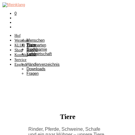
0
Hof
Weinbau
Menschen
Tiere
KLUB
Weingarten
Biodynamie
Somlò
Shop
Landwirtschaft
Keller
Kontakt
Service
English
Händlerverzeichnis
Downloads
Fragen
Tiere
Rinder, Pferde, Schweine, Schafe
und ein paar Hühner – unsere Tiere