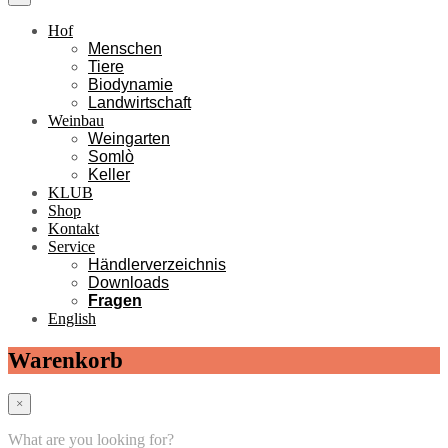
Hof
Menschen
Tiere
Biodynamie
Landwirtschaft
Weinbau
Weingarten
Somlò
Keller
KLUB
Shop
Kontakt
Service
Händlerverzeichnis
Downloads
Fragen
English
Warenkorb
×
What are you looking for?