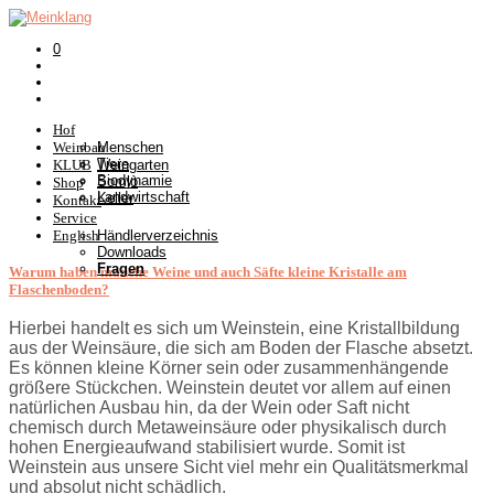
0
Hof
Weinbau
Menschen
Tiere
KLUB
Weingarten
Biodynamie
Somlò
Shop
Landwirtschaft
Keller
Kontakt
Service
English
Händlerverzeichnis
Downloads
Fragen
Warum haben manche Weine und auch Säfte kleine Kristalle am
Flaschenboden?
Hierbei handelt es sich um Weinstein, eine Kristallbildung
aus der Weinsäure, die sich am Boden der Flasche absetzt.
Es können kleine Körner sein oder zusammenhängende
größere Stückchen. Weinstein deutet vor allem auf einen
natürlichen Ausbau hin, da der Wein oder Saft nicht
chemisch durch Metaweinsäure oder physikalisch durch
hohen Energieaufwand stabilisiert wurde. Somit ist
Weinstein aus unsere Sicht viel mehr ein Qualitätsmerkmal
und absolut nicht schädlich.