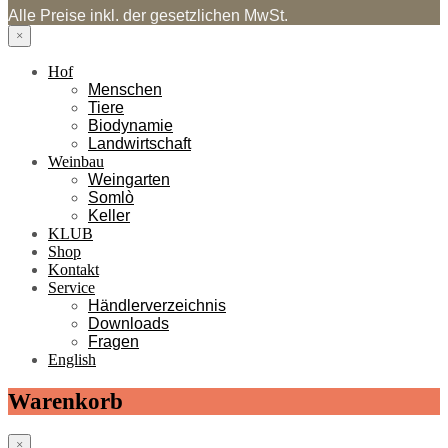
Alle Preise inkl. der gesetzlichen MwSt.
×
Hof
Menschen
Tiere
Biodynamie
Landwirtschaft
Weinbau
Weingarten
Somlò
Keller
KLUB
Shop
Kontakt
Service
Händlerverzeichnis
Downloads
Fragen
English
Warenkorb
×