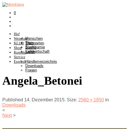
0
Hof
Weinbau
Menschen
Tiere
KLUB
Weingarten
Biodynamie
Somlò
Shop
Landwirtschaft
Keller
Kontakt
Service
English
Händlerverzeichnis
Downloads
Fragen
Angela_Betonei
Published
14. Dezember 2015
. Size:
2560 × 1850
in
Downloads
<
Next
>