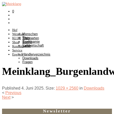
0
Hof
Weinbau
Menschen
Tiere
KLUB
Weingarten
Biodynamie
Somlò
Shop
Landwirtschaft
Keller
Kontakt
Service
English
Händlerverzeichnis
Downloads
Fragen
Meinklang_Burgenlandwe
Published
4. Juni 2025
. Size:
1029 × 2560
in
Downloads
<
Previous
Next
>
Newsletter