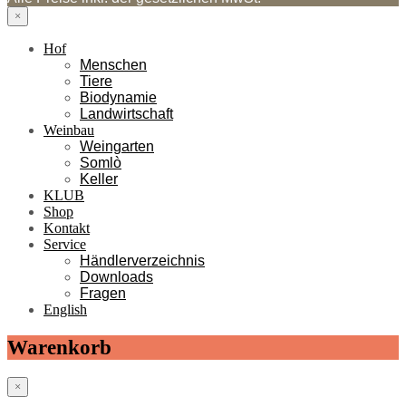
×
Hof
Menschen
Tiere
Biodynamie
Landwirtschaft
Weinbau
Weingarten
Somlò
Keller
KLUB
Shop
Kontakt
Service
Händlerverzeichnis
Downloads
Fragen
English
Warenkorb
×