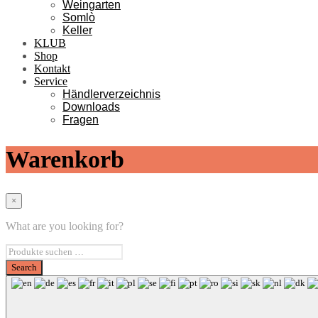
Weingarten
Somlò
Keller
KLUB
Shop
Kontakt
Service
Händlerverzeichnis
Downloads
Fragen
Warenkorb
×
What are you looking for?