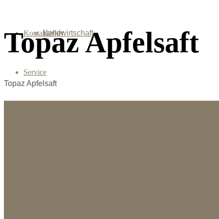
Topaz Apfelsaft
Kontakt
Landwirtschaft
Keller
Service
Topaz Apfelsaft
Händlerverzeichnis
Downloads
Fragen