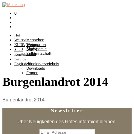
0
Hof
Weinbau
Menschen
Tiere
KLUB
Weingarten
Biodynamie
Somlò
Shop
Landwirtschaft
Keller
Kontakt
Service
English
Händlerverzeichnis
Downloads
Fragen
Burgenlandrot 2014
Burgenlandrot 2014
Newsletter
Über Neuigkeiten des Hofes informiert bleiben!