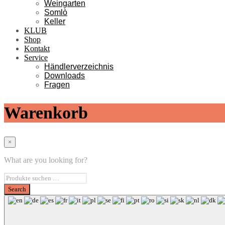
Weingarten
Somlò
Keller
KLUB
Shop
Kontakt
Service
Händlerverzeichnis
Downloads
Fragen
Warenkorb
×
What are you looking for?