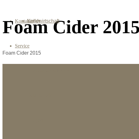
Foam Cider 201
Kontakt
Landwirtschaft
Keller
Service
Foam Cider 2015
Händlerverzeichnis
Downloads
Fragen