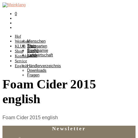
0
Hof
Weinbau
Menschen
Tiere
KLUB
Weingarten
Biodynamie
Somlò
Shop
Landwirtschaft
Keller
Kontakt
Service
English
Händlerverzeichnis
Downloads
Fragen
Foam Cider 2015
english
Foam Cider 2015 english
Newsletter