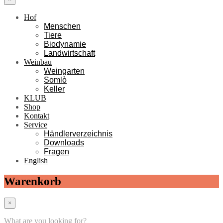
Hof
Menschen
Tiere
Biodynamie
Landwirtschaft
Weinbau
Weingarten
Somlò
Keller
KLUB
Shop
Kontakt
Service
Händlerverzeichnis
Downloads
Fragen
English
Warenkorb
×
What are you looking for?