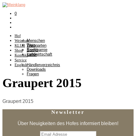
0
Hof
Weinbau
Menschen
Tiere
KLUB
Weingarten
Biodynamie
Somlò
Shop
Landwirtschaft
Keller
Kontakt
Service
English
Händlerverzeichnis
Downloads
Fragen
Graupert 2015
Graupert 2015
Newsletter
Über Neuigkeiten des Hofes informiert bleiben!