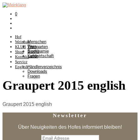
0
Hof
Weinbau
Menschen
Tiere
KLUB
Weingarten
Biodynamie
Somlò
Shop
Landwirtschaft
Keller
Kontakt
Service
English
Händlerverzeichnis
Downloads
Fragen
Graupert 2015 english
Graupert 2015 english
Newsletter
Über Neuigkeiten des Hofes informiert bleiben!