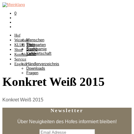
0
Hof
Weinbau
Menschen
Tiere
KLUB
Weingarten
Biodynamie
Somlò
Shop
Landwirtschaft
Keller
Kontakt
Service
English
Händlerverzeichnis
Downloads
Fragen
Konkret Weiß 2015
Konkret Weiß 2015
Newsletter
Über Neuigkeiten des Hofes informiert bleiben!