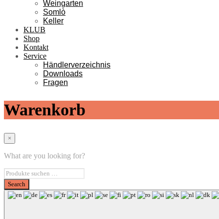
Weingarten
Somlò
Keller
KLUB
Shop
Kontakt
Service
Händlerverzeichnis
Downloads
Fragen
Warenkorb
×
What are you looking for?