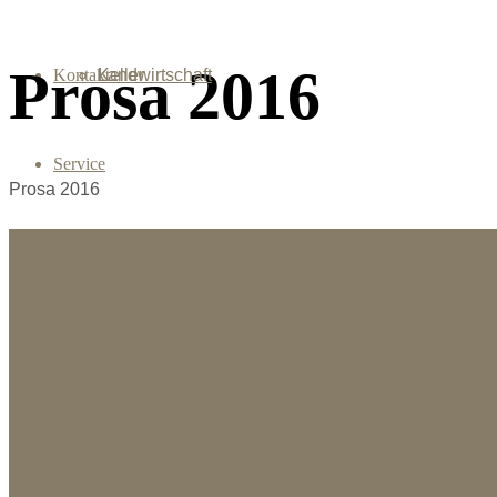
Prosa 2016
Kontakt
Landwirtschaft
Keller
Service
Prosa 2016
Händlerverzeichnis
Downloads
Fragen