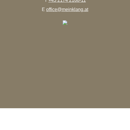
T
+43 2174 2168-11
E
office@meinklang.at