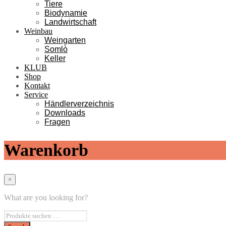
Tiere
Biodynamie
Landwirtschaft
Weinbau
Weingarten
Somlò
Keller
KLUB
Shop
Kontakt
Service
Händlerverzeichnis
Downloads
Fragen
Warenkorb
×
What are you looking for?