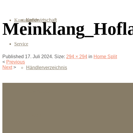
Kontakt
Landwirtschaft
Keller
Meinklang_Hof
Service
Published
17. Juli 2024
. Size:
294 × 294
in
Home Split
<
Previous
Next
>
Händlerverzeichnis
Downloads
Fragen