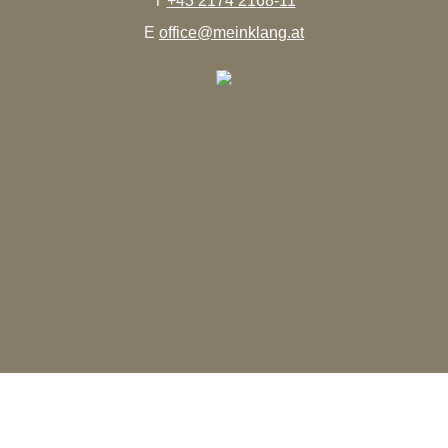
T
+43 2174 2168-11
E
office@meinklang.at