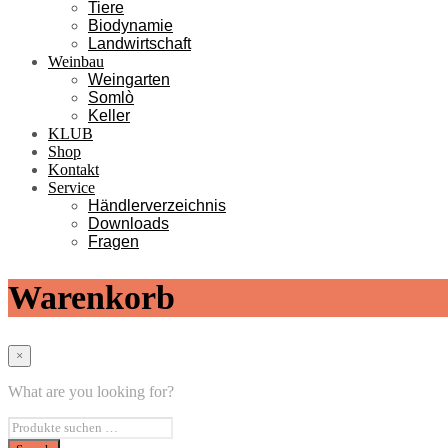
Tiere
Biodynamie
Landwirtschaft
Weinbau
Weingarten
Somlò
Keller
KLUB
Shop
Kontakt
Service
Händlerverzeichnis
Downloads
Fragen
Warenkorb
×
What are you looking for?