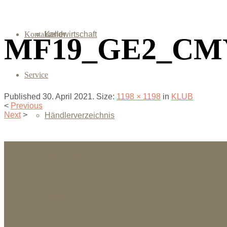
Kontakt
Landwirtschaft
Keller
MF19_GE2_CMY
Service
Published
30. April 2021
. Size:
1198 × 1198
in
KLUB
<
Previous
Next
>
Händlerverzeichnis
Downloads
Fragen