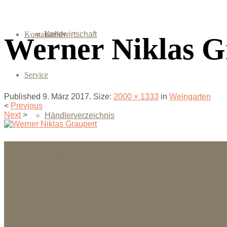
Kontakt
Landwirtschaft
Keller
Werner Niklas G
Service
Published
9. März 2017
. Size:
2000 × 1333
in
Weingarten
<
Previous
Next
>
Händlerverzeichnis
Downloads
Fragen