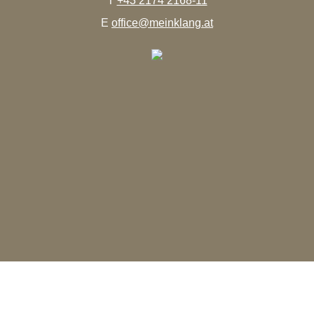
T
+43 2174 2168-11
E
office@meinklang.at