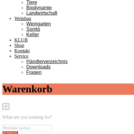
Tiere
Biodynamie
Landwirtschaft
Weinbau
Weingarten
Somlò
Keller
KLUB
Shop
Kontakt
Service
Händlerverzeichnis
Downloads
Fragen
Warenkorb
×
What are you looking for?