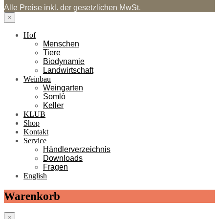
Alle Preise inkl. der gesetzlichen MwSt.
×
Hof
Menschen
Tiere
Biodynamie
Landwirtschaft
Weinbau
Weingarten
Somlò
Keller
KLUB
Shop
Kontakt
Service
Händlerverzeichnis
Downloads
Fragen
English
Warenkorb
×