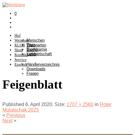
0
Hof
Weinbau
Menschen
Tiere
KLUB
Weingarten
Biodynamie
Somlò
Shop
Landwirtschaft
Keller
Kontakt
Service
English
Händlerverzeichnis
Downloads
Fragen
Feigenblatt
Published
6. April 2020
. Size:
1707 × 2560
in
Roter
Mulatschak 2025
<
Previous
Next
>