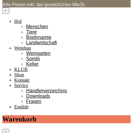
Alle Preise inkl. der gesetzlichen MwSt.
×
Hof
Menschen
Tiere
Biodynamie
Landwirtschaft
Weinbau
Weingarten
Somlò
Keller
KLUB
Shop
Kontakt
Service
Händlerverzeichnis
Downloads
Fragen
English
Warenkorb
×