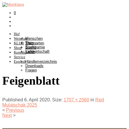
0
Hof
Weinbau
Menschen
Tiere
KLUB
Weingarten
Biodynamie
Somlò
Shop
Landwirtschaft
Keller
Kontakt
Service
English
Händlerverzeichnis
Downloads
Fragen
Feigenblatt
Published
6. April 2020
. Size:
1707 × 2560
in
Red
Mulatschak 2025
<
Previous
Next
>