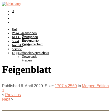
0
Hof
Weinbau
Menschen
Tiere
KLUB
Weingarten
Biodynamie
Somlò
Shop
Landwirtschaft
Keller
Kontakt
Service
English
Händlerverzeichnis
Downloads
Fragen
Feigenblatt
Published
6. April 2020
. Size:
1707 × 2560
in
Morgen Edition
3
<
Previous
Next
>