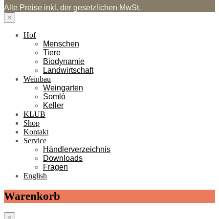
Alle Preise inkl. der gesetzlichen MwSt.
×
Hof
Menschen
Tiere
Biodynamie
Landwirtschaft
Weinbau
Weingarten
Somlò
Keller
KLUB
Shop
Kontakt
Service
Händlerverzeichnis
Downloads
Fragen
English
Warenkorb
×