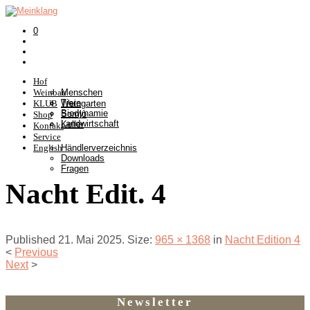
0
Hof
Weinbau
Menschen
Tiere
KLUB
Weingarten
Biodynamie
Somlò
Shop
Landwirtschaft
Keller
Kontakt
Service
English
Händlerverzeichnis
Downloads
Fragen
Nacht Edit. 4
Published
21. Mai 2025
. Size:
965 × 1368
in
Nacht Edition 4
<
Previous
Next
>
Newsletter