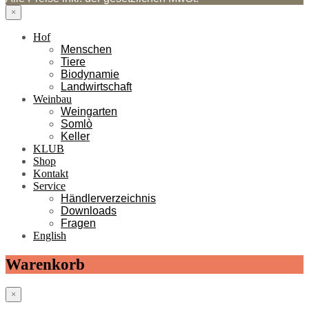
×
Hof
Menschen
Tiere
Biodynamie
Landwirtschaft
Weinbau
Weingarten
Somlò
Keller
KLUB
Shop
Kontakt
Service
Händlerverzeichnis
Downloads
Fragen
English
Warenkorb
×