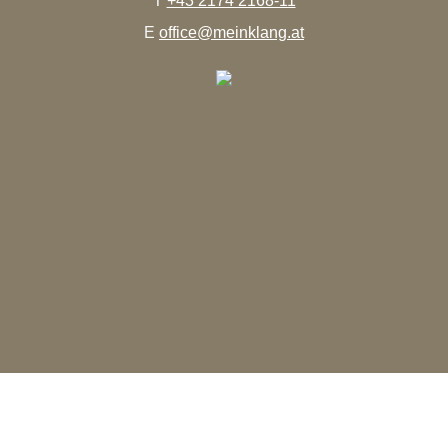
T
+43 2174 2168-11
E
office@meinklang.at