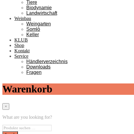
Tiere
Biodynamie
Landwirtschaft
Weinbau
Weingarten
Somlò
Keller
KLUB
Shop
Kontakt
Service
Händlerverzeichnis
Downloads
Fragen
Warenkorb
×
What are you looking for?