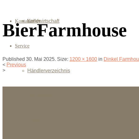
Kontakt
Landwirtschaft
Keller
BierFarmhouse
Service
Published
30. Mai 2025
. Size:
1200 × 1600
in
Dinkel Farmhou
<
Previous
>
Händlerverzeichnis
Downloads
Fragen