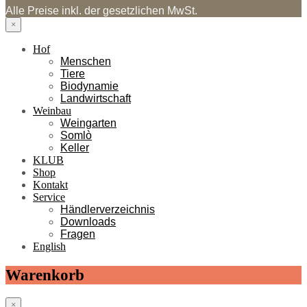
Alle Preise inkl. der gesetzlichen MwSt.
×
Hof
Menschen
Tiere
Biodynamie
Landwirtschaft
Weinbau
Weingarten
Somlò
Keller
KLUB
Shop
Kontakt
Service
Händlerverzeichnis
Downloads
Fragen
English
Warenkorb
×