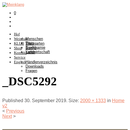
0
Hof
Weinbau
Menschen
Tiere
KLUB
Weingarten
Biodynamie
Somlò
Shop
Landwirtschaft
Keller
Kontakt
Service
English
Händlerverzeichnis
Downloads
Fragen
_DSC5292
Published
30. September 2019
. Size:
2000 × 1333
in
Home
v2
<
Previous
Next
>