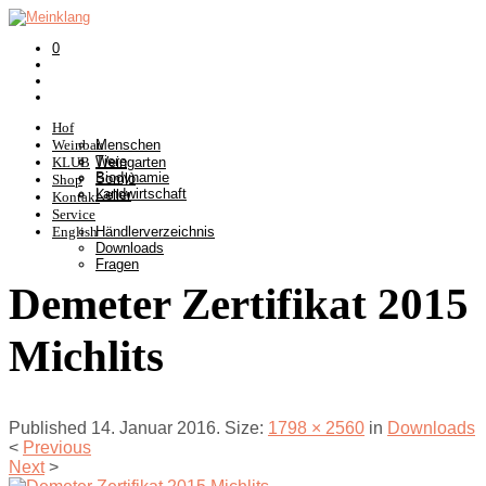
0
Hof
Weinbau
Menschen
Tiere
KLUB
Weingarten
Biodynamie
Somlò
Shop
Landwirtschaft
Keller
Kontakt
Service
English
Händlerverzeichnis
Downloads
Fragen
Demeter Zertifikat 2015
Michlits
Published
14. Januar 2016
. Size:
1798 × 2560
in
Downloads
<
Previous
Next
>