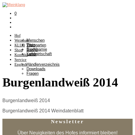
0
Hof
Weinbau
Menschen
Tiere
KLUB
Weingarten
Biodynamie
Somlò
Shop
Landwirtschaft
Keller
Kontakt
Service
English
Händlerverzeichnis
Downloads
Fragen
Burgenlandweiß 2014
Burgenlandweiß 2014
Burgenlandweiß 2014 Weindatenblatt
Newsletter
Über Neuigkeiten des Hofes informiert bleiben!