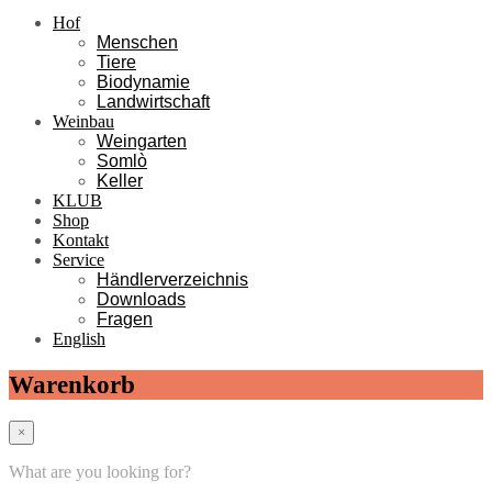
Hof
Menschen
Tiere
Biodynamie
Landwirtschaft
Weinbau
Weingarten
Somlò
Keller
KLUB
Shop
Kontakt
Service
Händlerverzeichnis
Downloads
Fragen
English
Warenkorb
×
What are you looking for?