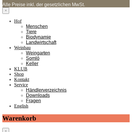
Alle Preise inkl. der gesetzlichen MwSt.
×
Hof
Menschen
Tiere
Biodynamie
Landwirtschaft
Weinbau
Weingarten
Somlò
Keller
KLUB
Shop
Kontakt
Service
Händlerverzeichnis
Downloads
Fragen
English
Warenkorb
×