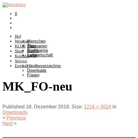
0
Hof
Weinbau
Menschen
Tiere
KLUB
Weingarten
Biodynamie
Somlò
Shop
Landwirtschaft
Keller
Kontakt
Service
English
Händlerverzeichnis
Downloads
Fragen
MK_FO-neu
Published
18. Dezember 2018
. Size:
1216 × 3024
in
Downloads
<
Previous
Next
>