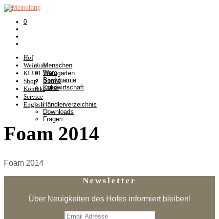
0
Hof
Weinbau
Menschen
Tiere
KLUB
Weingarten
Biodynamie
Somlò
Shop
Landwirtschaft
Keller
Kontakt
Service
English
Händlerverzeichnis
Downloads
Fragen
Foam 2014
Foam 2014
Newsletter
Über Neuigkeiten des Hofes informiert bleiben!