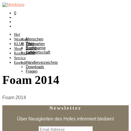
0
Hof
Weinbau
Menschen
Tiere
KLUB
Weingarten
Biodynamie
Somlò
Shop
Landwirtschaft
Keller
Kontakt
Service
English
Händlerverzeichnis
Downloads
Fragen
Foam 2014
Foam 2014
Newsletter
Über Neuigkeiten des Hofes informiert bleiben!