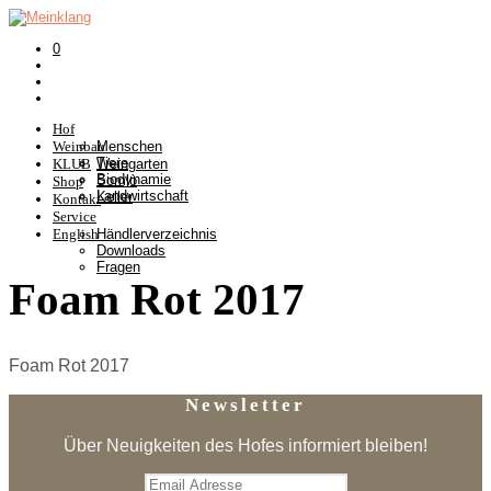
0
Hof
Weinbau
Menschen
Tiere
KLUB
Weingarten
Biodynamie
Somlò
Shop
Landwirtschaft
Keller
Kontakt
Service
English
Händlerverzeichnis
Downloads
Fragen
Foam Rot 2017
Foam Rot 2017
Newsletter
Über Neuigkeiten des Hofes informiert bleiben!