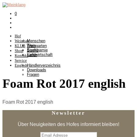
0
Hof
Weinbau
Menschen
Tiere
KLUB
Weingarten
Biodynamie
Somlò
Shop
Landwirtschaft
Keller
Kontakt
Service
English
Händlerverzeichnis
Downloads
Fragen
Foam Rot 2017 english
Foam Rot 2017 english
Newsletter
Über Neuigkeiten des Hofes informiert bleiben!