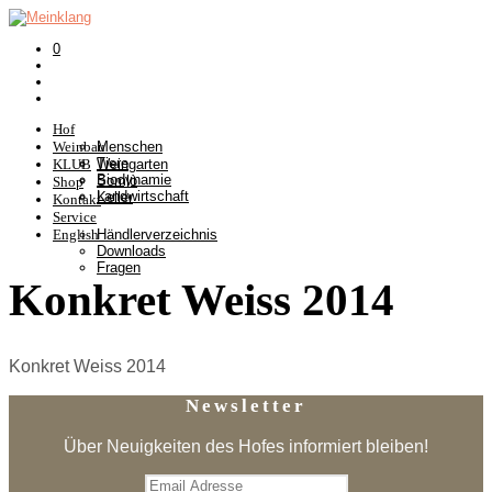
0
Hof
Weinbau
Menschen
Tiere
KLUB
Weingarten
Biodynamie
Somlò
Shop
Landwirtschaft
Keller
Kontakt
Service
English
Händlerverzeichnis
Downloads
Fragen
Konkret Weiss 2014
Konkret Weiss 2014
Newsletter
Über Neuigkeiten des Hofes informiert bleiben!