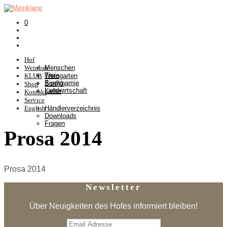
0
Hof
Weinbau
Menschen
Tiere
KLUB
Weingarten
Biodynamie
Somlò
Shop
Landwirtschaft
Keller
Kontakt
Service
English
Händlerverzeichnis
Downloads
Fragen
Prosa 2014
Prosa 2014
Newsletter
Über Neuigkeiten des Hofes informiert bleiben!