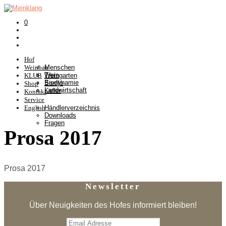
0
Hof
Weinbau
Menschen
Tiere
KLUB
Weingarten
Biodynamie
Somlò
Shop
Landwirtschaft
Keller
Kontakt
Service
English
Händlerverzeichnis
Downloads
Fragen
Prosa 2017
Prosa 2017
Newsletter
Über Neuigkeiten des Hofes informiert bleiben!