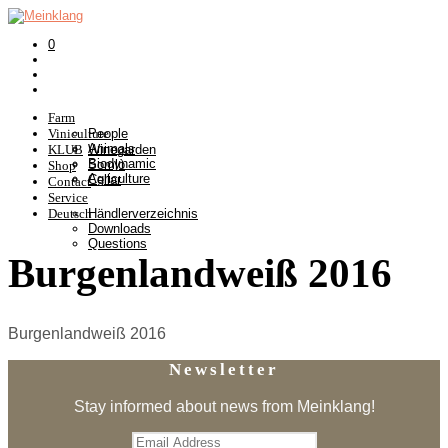
0
Farm
Viniculture
People
Animals
KLUB
Winegarden
Biodynamic
Somlò
Shop
Agriculture
Cellar
Contact
Service
Deutsch
Händlerverzeichnis
Downloads
Questions
Burgenlandweiß 2016
Burgenlandweiß 2016
Newsletter
Stay informed about news from Meinklang!