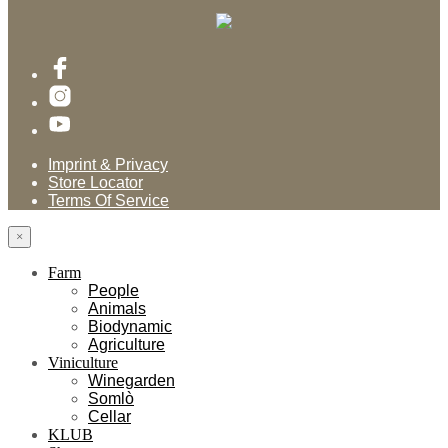
Imprint & Privacy
Store Locator
Terms Of Service
×
Farm
People
Animals
Biodynamic
Agriculture
Viniculture
Winegarden
Somlò
Cellar
KLUB