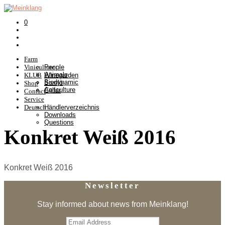
0
Farm
Viniculture
People
Animals
KLUB
Winegarden
Biodynamic
Somlò
Shop
Agriculture
Cellar
Contact
Service
Deutsch
Händlerverzeichnis
Downloads
Questions
Konkret Weiß 2016
Konkret Weiß 2016
Newsletter
Stay informed about news from Meinklang!