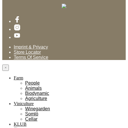
Imprint & Privacy
Store Locator
Terms Of Service
×
Farm
People
Animals
Biodynamic
Agriculture
Viniculture
Winegarden
Somlò
Cellar
KLUB