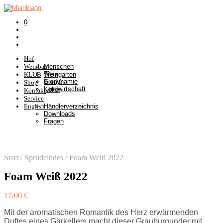
0
Hof
Weinbau
Menschen
Tiere
KLUB
Weingarten
Biodynamie
Somlò
Shop
Landwirtschaft
Keller
Kontakt
Service
English
Händlerverzeichnis
Downloads
Fragen
Start
/
Sprudelndes
/
Foam Weiß 2022
Foam Weiß 2022
17,00
€
Mit der aromatischen Romantik des Herz erwärmenden
Duftes eines Gärkellers macht dieser Grauburgunder mit