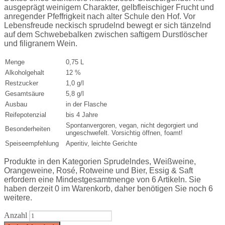
ausgeprägt weinigem Charakter, gelbfleischiger Frucht und
anregender Pfeffrigkeit nach alter Schule den Hof. Vor
Lebensfreude neckisch sprudelnd bewegt er sich tänzelnd
auf dem Schwebebalken zwischen saftigem Durstlöscher
und filigranem Wein.
Menge
0,75 L
Alkoholgehalt
12 %
Restzucker
1,0 g/l
Gesamtsäure
5,8 g/l
Ausbau
in der Flasche
Reifepotenzial
bis 4 Jahre
Spontanvergoren, vegan, nicht degorgiert und
Besonderheiten
ungeschwefelt. Vorsichtig öffnen, foamt!
Speiseempfehlung
Aperitiv, leichte Gerichte
Produkte in den Kategorien Sprudelndes, Weißweine,
Orangeweine, Rosé, Rotweine und Bier, Essig & Saft
erfordern eine Mindestgesamtmenge von 6 Artikeln. Sie
haben derzeit 0 im Warenkorb, daher benötigen Sie noch 6
weitere.
Anzahl