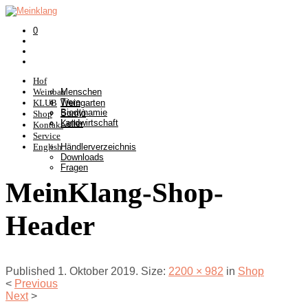
0
Hof
Weinbau
Menschen
Tiere
KLUB
Weingarten
Biodynamie
Somlò
Shop
Landwirtschaft
Keller
Kontakt
Service
English
Händlerverzeichnis
Downloads
Fragen
MeinKlang-Shop-
Header
Published
1. Oktober 2019
. Size:
2200 × 982
in
Shop
<
Previous
Next
>