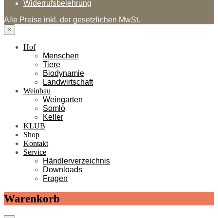
Widerrufsbelehrung
Alle Preise inkl. der gesetzlichen MwSt.
×
Hof
Menschen
Tiere
Biodynamie
Landwirtschaft
Weinbau
Weingarten
Somlò
Keller
KLUB
Shop
Kontakt
Service
Händlerverzeichnis
Downloads
Fragen
Warenkorb