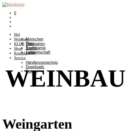
0
Hof
Weinbau
Menschen
Tiere
KLUB
Weingarten
Biodynamie
Somlò
Shop
Landwirtschaft
Keller
Kontakt
Service
Händlerverzeichnis
WEINBAU
Downloads
Fragen
Weingarten