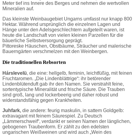
Meter tief ins Innere des Berges und nehmen die wertvollen
Mineralien auf.
Das kleinste Weinbaugebiet Ungarns umfasst nur knapp 800
Hektar. Während ursprünglich die einzelnen Lagen und
Hänge unter den Adelsgeschlechtern aufgeteilt waren, ist
heute die Landschaft von vielen kleinen Parzellen für die
bäuerliche Selbstversorgung geprägt.
Pittoreske Häuschen, Obstbäume, Sträucher und malerische
Bauerngärten verschmelzen mit den Weinbergen.
Die traditionellen Rebsorten
Hárslevelü
, die eine: hellgelb, feminin, leichtfüßig, mit feinen
Fruchtaromen. „Die Lindenblättrige“: ihr betörender
Lindenblütenduft gab ihr den Namen. Sie verstrahlt feine,
sortentypische Mineralität und frische Säure. Die Trauben
sind groß, lang und lockerbeerig und daher robust und
widerstandsfähig gegen Krankheiten.
Juhfark,
die andere: feurig maskulin, in sattem Goldgelb:
extravagant mit feinem Säurespiel. Zu Deutsch
„Lämmerschweif“, verdankt er seinen Namen der länglichen,
gebogenen Traubenform. Er zählt zu den edelsten
ungarischen Weißweinen und wird auch „Wein des