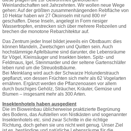
Weinlandschaften seit Jahrzehnten. Wir wollen neue Wege
gehen: Auf der größten zusammenhängenden Rebfläche von
10 Hektar haben wir 27 Ökoinseln mit rund 800 m²
geschaffen. Diese Inseln, angelegt in Form riesiger
Wassertropfen, erstrecken sich über mehrere Rebzeilen und
brechen die monotone Rebarchitektur auf.
Das Zentrum jeder Insel bildet jeweils ein Obstbaum: dies
können Mandeln, Zwetschgen und Quitten sein. Auch
hochstämmige Apfelbäume sind darunter, die Lebensräume
für Vögel, Kleinsäuger und Insekten bieten. Spitz- und
Feldmaus, Igel, Steinmarder und der seltene Gartenschläfer
leben rund um die Streuobstbäume.
Bei Meinklang wird auch der Schwarze Holunderstrauch
gepflanzt, von dessen Früchten sich mehr als 62 Vogelarten
ernähren. Ergänzt werden die Pflanzenoasen vor allem
durch buschiges Gehölz, Sträucher, Kräuter, Gemüse und
Blumen – insgesamt mehr als 300 Arten.
Insektenhotels haben ausgedient
Die im Bioweinbau üblicherweise praktizierte Begrünung
des Bodens, das Aufstellen von Nistkästen und sogenannter
Insektenhotels etc. sind zwar Schritte in die richtige
Richtung, doch gehen sie uns nicht weit genug. Unser Ziel
ist es, beständige und natürliche Lebensräume für die