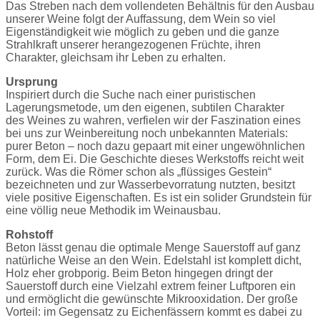
Das Streben nach dem vollendeten Behältnis für den Ausbau
unserer Weine folgt der Auffassung, dem Wein so viel
Eigenständigkeit wie möglich zu geben und die ganze
Strahlkraft unserer herangezogenen Früchte, ihren
Charakter, gleichsam ihr Leben zu erhalten.
Ursprung
Inspiriert durch die Suche nach einer puristischen
Lagerungsmetode, um den eigenen, subtilen Charakter
des Weines zu wahren, verfielen wir der Faszination eines
bei uns zur Weinbereitung noch unbekannten Materials:
purer Beton – noch dazu gepaart mit einer ungewöhnlichen
Form, dem Ei. Die Geschichte dieses Werkstoffs reicht weit
zurück. Was die Römer schon als „flüssiges Gestein“
bezeichneten und zur Wasserbevorratung nutzten, besitzt
viele positive Eigenschaften. Es ist ein solider Grundstein für
eine völlig neue Methodik im Weinausbau.
Rohstoff
Beton lässt genau die optimale Menge Sauerstoff auf ganz
natürliche Weise an den Wein. Edelstahl ist komplett dicht,
Holz eher grobporig. Beim Beton hingegen dringt der
Sauerstoff durch eine Vielzahl extrem feiner Luftporen ein
und ermöglicht die gewünschte Mikrooxidation. Der große
Vorteil: im Gegensatz zu Eichenfässern kommt es dabei zu