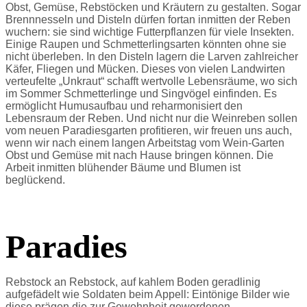
Obst, Gemüse, Rebstöcken und Kräutern zu gestalten. Sogar
Brennnesseln und Disteln dürfen fortan inmitten der Reben
wuchern: sie sind wichtige Futterpflanzen für viele Insekten.
Einige Raupen und Schmetterlingsarten könnten ohne sie
nicht überleben. In den Disteln lagern die Larven zahlreicher
Käfer, Fliegen und Mücken. Dieses von vielen Landwirten
verteufelte „Unkraut“ schafft wertvolle Lebensräume, wo sich
im Sommer Schmetterlinge und Singvögel einfinden. Es
ermöglicht Humusaufbau und reharmonisiert den
Lebensraum der Reben. Und nicht nur die Weinreben sollen
vom neuen Paradiesgarten profitieren, wir freuen uns auch,
wenn wir nach einem langen Arbeitstag vom Wein-Garten
Obst und Gemüse mit nach Hause bringen können. Die
Arbeit inmitten blühender Bäume und Blumen ist
beglückend.
Paradies
Rebstock an Rebstock, auf kahlem Boden geradlinig
aufgefädelt wie Soldaten beim Appell: Eintönige Bilder wie
diese prägen die zur Gewohnheit gewordenen