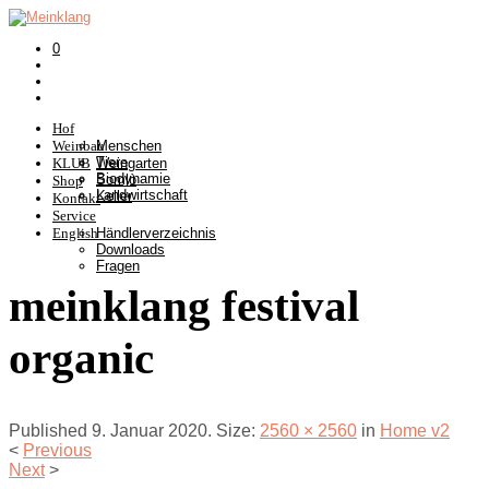
0
Hof
Weinbau
Menschen
Tiere
KLUB
Weingarten
Biodynamie
Somlò
Shop
Landwirtschaft
Keller
Kontakt
Service
English
Händlerverzeichnis
Downloads
Fragen
meinklang festival
organic
Published
9. Januar 2020
. Size:
2560 × 2560
in
Home v2
<
Previous
Next
>