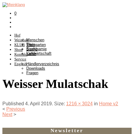
0
Hof
Weinbau
Menschen
Tiere
KLUB
Weingarten
Biodynamie
Somlò
Shop
Landwirtschaft
Keller
Kontakt
Service
English
Händlerverzeichnis
Downloads
Fragen
Weisser Mulatschak
Published
4. April 2019
. Size:
1216 × 3024
in
Home v2
<
Previous
Next
>
Newsletter