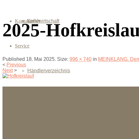
Kontakt
Landwirtschaft
Keller
2025-Hofkreislau
Service
Published
18. Mai 2025
. Size:
996 × 740
in
MEINKLANG. Dem
<
Previous
Next
>
Händlerverzeichnis
Downloads
Fragen