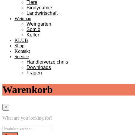
Tiere
Biodynamie
Landwirtschaft
Weinbau
Weingarten
Somlò
Keller
KLUB
Shop
Kontakt
Service
Händlerverzeichnis
Downloads
Fragen
Warenkorb
×
What are you looking for?