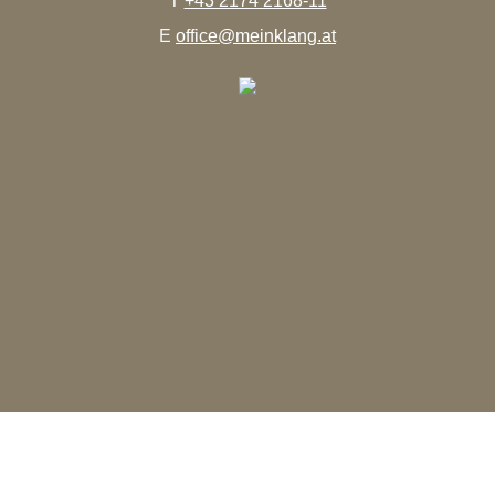
T
+43 2174 2168-11
E
office@meinklang.at